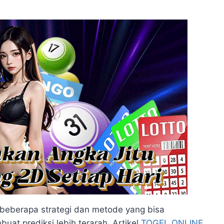
 beberapa strategi dan metode yang bisa
t prediksi lebih terarah. Artikel
TOGEL ONLINE