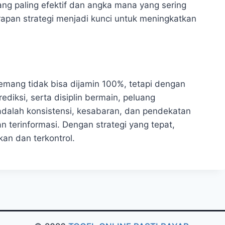
ng paling efektif dan angka mana yang sering
rapan strategi menjadi kunci untuk meningkatkan
mang tidak bisa dijamin 100%, tetapi dengan
ediksi, serta disiplin bermain, peluang
adalah konsistensi, kesabaran, dan pendekatan
an terinformasi. Dengan strategi yang tepat,
an dan terkontrol.