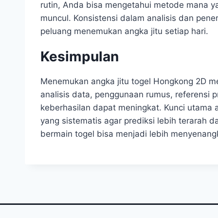
rutin, Anda bisa mengetahui metode mana ya
muncul. Konsistensi dalam analisis dan pene
peluang menemukan angka jitu setiap hari.
Kesimpulan
Menemukan angka jitu togel Hongkong 2D me
analisis data, penggunaan rumus, referensi pr
keberhasilan dapat meningkat. Kunci utama 
yang sistematis agar prediksi lebih terarah d
bermain togel bisa menjadi lebih menyenangk