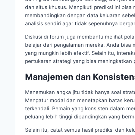
dan situs khusus. Mengikuti prediksi ini bis
membandingkan dengan data keluaran sebel
analisis sendiri agar tidak sepenuhnya bergan
Diskusi di forum juga membantu melihat pol
belajar dari pengalaman mereka, Anda bis
yang mungkin lebih efektif. Selain itu, inte
pertukaran strategi yang bisa meningkatkan p
Manajemen dan Konsisten
Menemukan angka jitu tidak hanya soal strateg
Mengatur modal dan menetapkan batas kerug
terkendali. Pemain yang konsisten dalam me
peluang lebih tinggi dibandingkan yang berm
Selain itu, catat semua hasil prediksi dan k