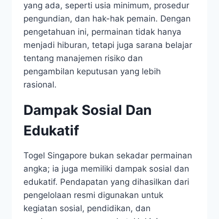
yang ada, seperti usia minimum, prosedur
pengundian, dan hak-hak pemain. Dengan
pengetahuan ini, permainan tidak hanya
menjadi hiburan, tetapi juga sarana belajar
tentang manajemen risiko dan
pengambilan keputusan yang lebih
rasional.
Dampak Sosial Dan
Edukatif
Togel Singapore bukan sekadar permainan
angka; ia juga memiliki dampak sosial dan
edukatif. Pendapatan yang dihasilkan dari
pengelolaan resmi digunakan untuk
kegiatan sosial, pendidikan, dan