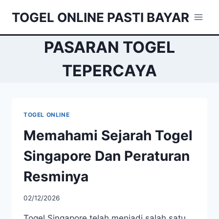
Skip
TOGEL ONLINE PASTI BAYAR
to
content
PASARAN TOGEL
TEPERCAYA
TOGEL ONLINE
Memahami Sejarah Togel
Singapore Dan Peraturan
Resminya
02/12/2026
Togel Singapore telah menjadi salah satu