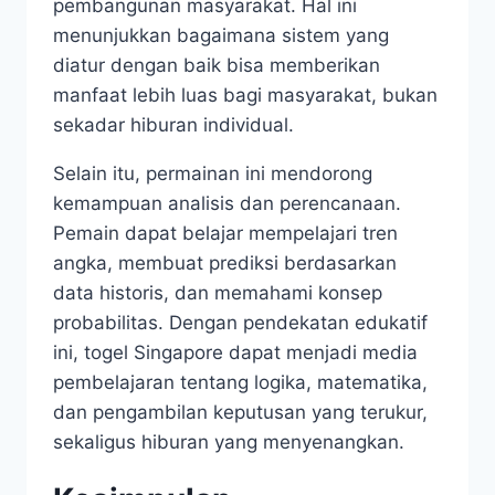
pembangunan masyarakat. Hal ini
menunjukkan bagaimana sistem yang
diatur dengan baik bisa memberikan
manfaat lebih luas bagi masyarakat, bukan
sekadar hiburan individual.
Selain itu, permainan ini mendorong
kemampuan analisis dan perencanaan.
Pemain dapat belajar mempelajari tren
angka, membuat prediksi berdasarkan
data historis, dan memahami konsep
probabilitas. Dengan pendekatan edukatif
ini, togel Singapore dapat menjadi media
pembelajaran tentang logika, matematika,
dan pengambilan keputusan yang terukur,
sekaligus hiburan yang menyenangkan.