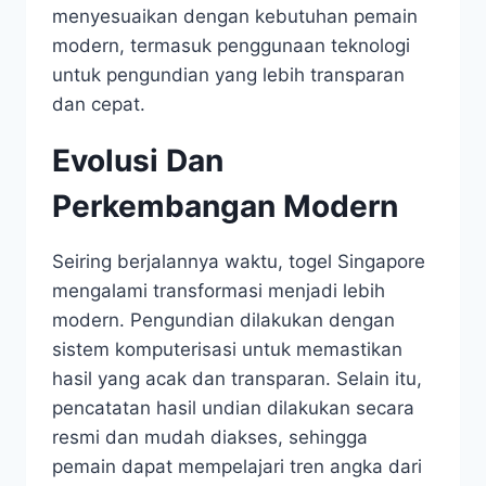
menyesuaikan dengan kebutuhan pemain
modern, termasuk penggunaan teknologi
untuk pengundian yang lebih transparan
dan cepat.
Evolusi Dan
Perkembangan Modern
Seiring berjalannya waktu, togel Singapore
mengalami transformasi menjadi lebih
modern. Pengundian dilakukan dengan
sistem komputerisasi untuk memastikan
hasil yang acak dan transparan. Selain itu,
pencatatan hasil undian dilakukan secara
resmi dan mudah diakses, sehingga
pemain dapat mempelajari tren angka dari