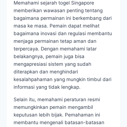
Memahami sejarah togel Singapore
memberikan wawasan penting tentang
bagaimana permainan ini berkembang dari
masa ke masa. Pemain dapat melihat
bagaimana inovasi dan regulasi membantu
menjaga permainan tetap aman dan
terpercaya. Dengan memahami latar
belakangnya, pemain juga bisa
mengapresiasi sistem yang sudah
diterapkan dan menghindari
kesalahpahaman yang mungkin timbul dari
informasi yang tidak lengkap.
Selain itu, memahami peraturan resmi
memungkinkan pemain mengambil
keputusan lebih bijak. Pemahaman ini
membantu mengenali batasan-batasan