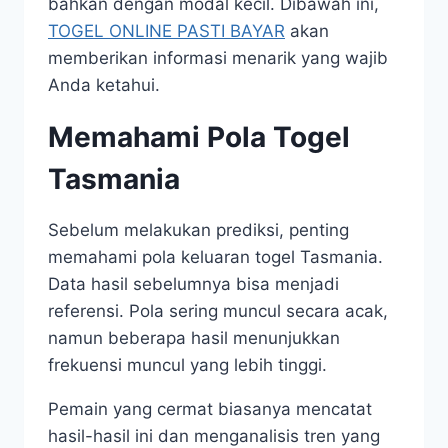
bahkan dengan modal kecil. Dibawah ini,
TOGEL ONLINE PASTI BAYAR
akan
memberikan informasi menarik yang wajib
Anda ketahui.
Memahami Pola Togel
Tasmania
Sebelum melakukan prediksi, penting
memahami pola keluaran togel Tasmania.
Data hasil sebelumnya bisa menjadi
referensi. Pola sering muncul secara acak,
namun beberapa hasil menunjukkan
frekuensi muncul yang lebih tinggi.
Pemain yang cermat biasanya mencatat
hasil-hasil ini dan menganalisis tren yang