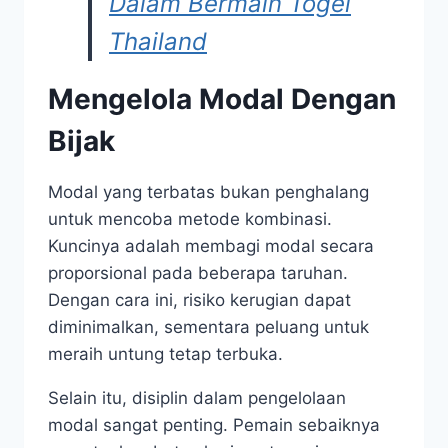
Dalam Bermain Togel
Thailand
Mengelola Modal Dengan
Bijak
Modal yang terbatas bukan penghalang
untuk mencoba metode kombinasi.
Kuncinya adalah membagi modal secara
proporsional pada beberapa taruhan.
Dengan cara ini, risiko kerugian dapat
diminimalkan, sementara peluang untuk
meraih untung tetap terbuka.
Selain itu, disiplin dalam pengelolaan
modal sangat penting. Pemain sebaiknya