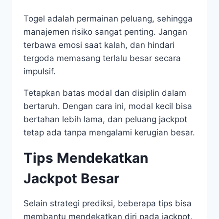
Togel adalah permainan peluang, sehingga
manajemen risiko sangat penting. Jangan
terbawa emosi saat kalah, dan hindari
tergoda memasang terlalu besar secara
impulsif.
Tetapkan batas modal dan disiplin dalam
bertaruh. Dengan cara ini, modal kecil bisa
bertahan lebih lama, dan peluang jackpot
tetap ada tanpa mengalami kerugian besar.
Tips Mendekatkan
Jackpot Besar
Selain strategi prediksi, beberapa tips bisa
membantu mendekatkan diri pada jackpot.