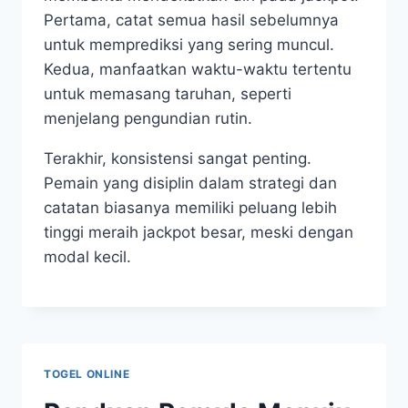
Pertama, catat semua hasil sebelumnya
untuk memprediksi yang sering muncul.
Kedua, manfaatkan waktu-waktu tertentu
untuk memasang taruhan, seperti
menjelang pengundian rutin.
Terakhir, konsistensi sangat penting.
Pemain yang disiplin dalam strategi dan
catatan biasanya memiliki peluang lebih
tinggi meraih jackpot besar, meski dengan
modal kecil.
TOGEL ONLINE