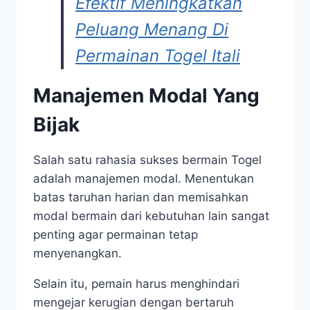
Efektif Meningkatkan
Peluang Menang Di
Permainan Togel Itali
Manajemen Modal Yang
Bijak
Salah satu rahasia sukses bermain Togel
adalah manajemen modal. Menentukan
batas taruhan harian dan memisahkan
modal bermain dari kebutuhan lain sangat
penting agar permainan tetap
menyenangkan.
Selain itu, pemain harus menghindari
mengejar kerugian dengan bertaruh