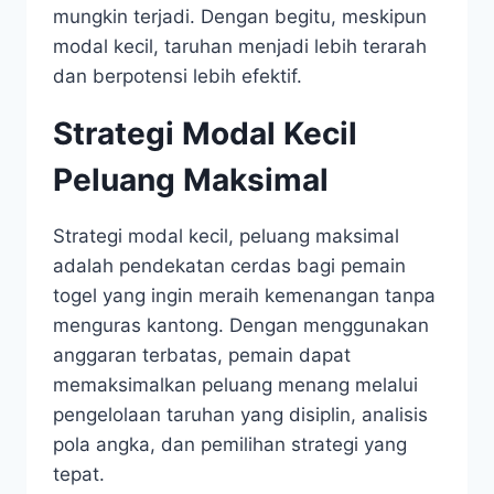
mungkin terjadi. Dengan begitu, meskipun
modal kecil, taruhan menjadi lebih terarah
dan berpotensi lebih efektif.
Strategi Modal Kecil
Peluang Maksimal
Strategi modal kecil, peluang maksimal
adalah pendekatan cerdas bagi pemain
togel yang ingin meraih kemenangan tanpa
menguras kantong. Dengan menggunakan
anggaran terbatas, pemain dapat
memaksimalkan peluang menang melalui
pengelolaan taruhan yang disiplin, analisis
pola angka, dan pemilihan strategi yang
tepat.