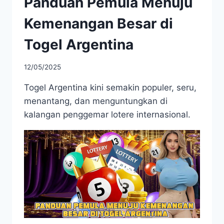
Panduan Pemula Menuju
Kemenangan Besar di
Togel Argentina
12/05/2025
Togel Argentina kini semakin populer, seru,
menantang, dan menguntungkan di
kalangan penggemar lotere internasional.