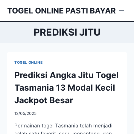
Skip
TOGEL ONLINE PASTI BAYAR
to
content
PREDIKSI JITU
TOGEL ONLINE
Prediksi Angka Jitu Togel
Tasmania 13 Modal Kecil
Jackpot Besar
12/05/2025
Permainan togel Tasmania telah menjadi
salah satu favorit, seru, menantang, dan