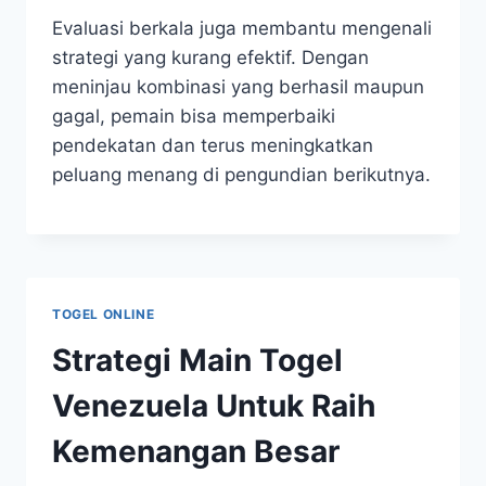
Evaluasi berkala juga membantu mengenali
strategi yang kurang efektif. Dengan
meninjau kombinasi yang berhasil maupun
gagal, pemain bisa memperbaiki
pendekatan dan terus meningkatkan
peluang menang di pengundian berikutnya.
TOGEL ONLINE
Strategi Main Togel
Venezuela Untuk Raih
Kemenangan Besar