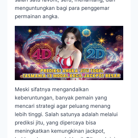
menguntungkan bagi para penggemar
permainan angka.
Meski sifatnya mengandalkan
keberuntungan, banyak pemain yang
mencari strategi agar peluang menang
lebih tinggi. Salah satunya adalah melalui
prediksi jitu, yang dipercaya bisa
meningkatkan kemungkinan jackpot,