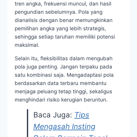
tren angka, frekuensi muncul, dan hasil
pengundian sebelumnya. Pola yang
dianalisis dengan benar memungkinkan
pemilihan angka yang lebih strategis,
sehingga setiap taruhan memiliki potensi
maksimal.
Selain itu, fleksibilitas dalam mengubah
pola juga penting. Jangan terpaku pada
satu kombinasi saja. Mengadaptasi pola
berdasarkan data terbaru membantu
menjaga peluang tetap tinggi, sekaligus
menghindari risiko kerugian beruntun.
Baca Juga:
Tips
Mengasah Insting