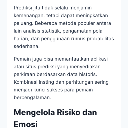
Prediksi jitu tidak selalu menjamin
kemenangan, tetapi dapat meningkatkan
peluang. Beberapa metode populer antara
lain analisis statistik, pengamatan pola
harian, dan penggunaan rumus probabilitas
sederhana.
Pemain juga bisa memanfaatkan aplikasi
atau situs prediksi yang menyediakan
perkiraan berdasarkan data historis.
Kombinasi insting dan perhitungan sering
menjadi kunci sukses para pemain
berpengalaman.
Mengelola Risiko dan
Emosi