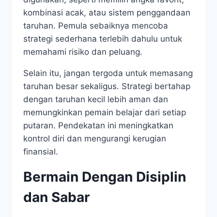
kombinasi acak, atau sistem penggandaan
taruhan. Pemula sebaiknya mencoba
strategi sederhana terlebih dahulu untuk
memahami risiko dan peluang.
Selain itu, jangan tergoda untuk memasang
taruhan besar sekaligus. Strategi bertahap
dengan taruhan kecil lebih aman dan
memungkinkan pemain belajar dari setiap
putaran. Pendekatan ini meningkatkan
kontrol diri dan mengurangi kerugian
finansial.
Bermain Dengan Disiplin
dan Sabar