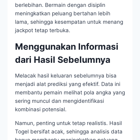
berlebihan. Bermain dengan disiplin
meningkatkan peluang bertahan lebih
lama, sehingga kesempatan untuk menang
jackpot tetap terbuka.
Menggunakan Informasi
dari Hasil Sebelumnya
Melacak hasil keluaran sebelumnya bisa
menjadi alat prediksi yang efektif. Data ini
membantu pemain melihat pola angka yang
sering muncul dan mengidentifikasi
kombinasi potensial.
Namun, penting untuk tetap realistis. Hasil
Togel bersifat acak, sehingga analisis data