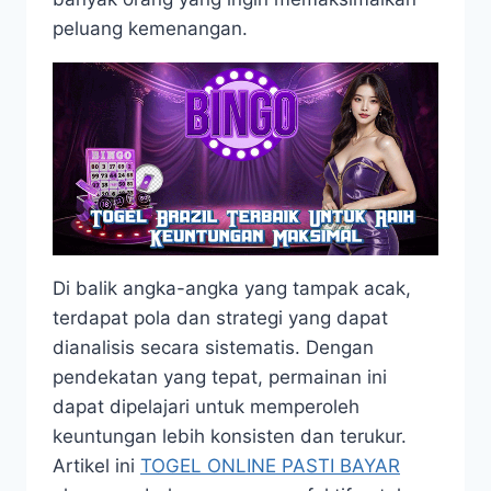
peluang kemenangan.
Di balik angka-angka yang tampak acak,
terdapat pola dan strategi yang dapat
dianalisis secara sistematis. Dengan
pendekatan yang tepat, permainan ini
dapat dipelajari untuk memperoleh
keuntungan lebih konsisten dan terukur.
Artikel ini
TOGEL ONLINE PASTI BAYAR