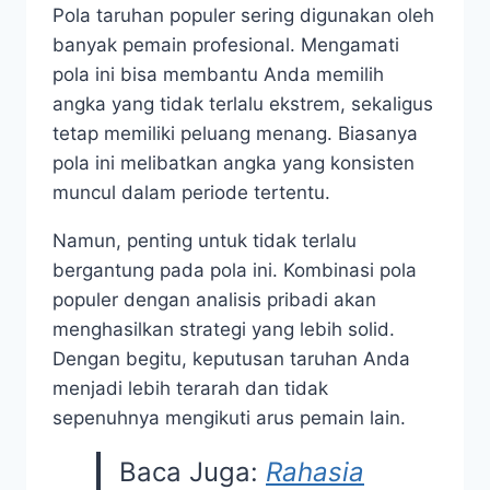
Pola taruhan populer sering digunakan oleh
banyak pemain profesional. Mengamati
pola ini bisa membantu Anda memilih
angka yang tidak terlalu ekstrem, sekaligus
tetap memiliki peluang menang. Biasanya
pola ini melibatkan angka yang konsisten
muncul dalam periode tertentu.
Namun, penting untuk tidak terlalu
bergantung pada pola ini. Kombinasi pola
populer dengan analisis pribadi akan
menghasilkan strategi yang lebih solid.
Dengan begitu, keputusan taruhan Anda
menjadi lebih terarah dan tidak
sepenuhnya mengikuti arus pemain lain.
Baca Juga:
Rahasia