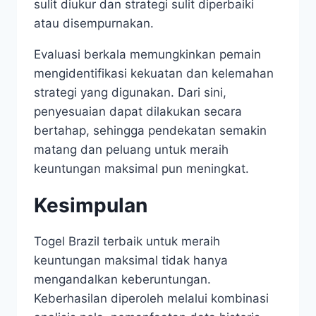
sulit diukur dan strategi sulit diperbaiki
atau disempurnakan.
Evaluasi berkala memungkinkan pemain
mengidentifikasi kekuatan dan kelemahan
strategi yang digunakan. Dari sini,
penyesuaian dapat dilakukan secara
bertahap, sehingga pendekatan semakin
matang dan peluang untuk meraih
keuntungan maksimal pun meningkat.
Kesimpulan
Togel Brazil terbaik untuk meraih
keuntungan maksimal tidak hanya
mengandalkan keberuntungan.
Keberhasilan diperoleh melalui kombinasi