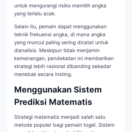
untuk mengurangi risiko memilih angka
yang terlalu acak.
Selain itu, pemain dapat menggunakan
teknik frekuensi angka, di mana angka
yang muncul paling sering dicatat untuk
dianalisis. Meskipun tidak menjamin
kemenangan, pendekatan ini memberikan
strategi lebih rasional dibanding sekadar
menebak secara insting.
Menggunakan Sistem
Prediksi Matematis
Strategi matematis menjadi salah satu
metode populer bagi pemain togel. Sistem