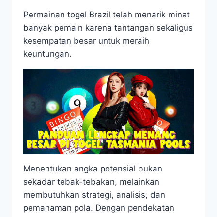
Permainan togel Brazil telah menarik minat
banyak pemain karena tantangan sekaligus
kesempatan besar untuk meraih
keuntungan.
Menentukan angka potensial bukan
sekadar tebak-tebakan, melainkan
membutuhkan strategi, analisis, dan
pemahaman pola. Dengan pendekatan