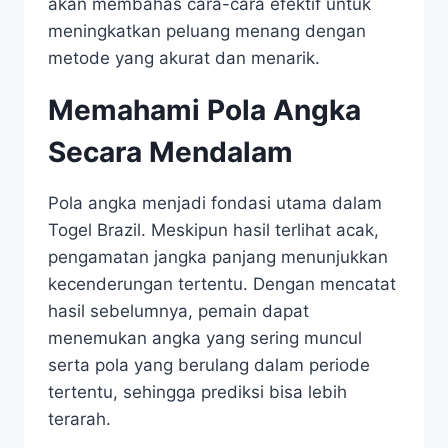
akan membahas cara-cara efektif untuk
meningkatkan peluang menang dengan
metode yang akurat dan menarik.
Memahami Pola Angka
Secara Mendalam
Pola angka menjadi fondasi utama dalam
Togel Brazil. Meskipun hasil terlihat acak,
pengamatan jangka panjang menunjukkan
kecenderungan tertentu. Dengan mencatat
hasil sebelumnya, pemain dapat
menemukan angka yang sering muncul
serta pola yang berulang dalam periode
tertentu, sehingga prediksi bisa lebih
terarah.