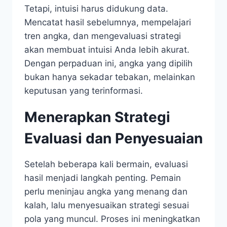
Tetapi, intuisi harus didukung data.
Mencatat hasil sebelumnya, mempelajari
tren angka, dan mengevaluasi strategi
akan membuat intuisi Anda lebih akurat.
Dengan perpaduan ini, angka yang dipilih
bukan hanya sekadar tebakan, melainkan
keputusan yang terinformasi.
Menerapkan Strategi
Evaluasi dan Penyesuaian
Setelah beberapa kali bermain, evaluasi
hasil menjadi langkah penting. Pemain
perlu meninjau angka yang menang dan
kalah, lalu menyesuaikan strategi sesuai
pola yang muncul. Proses ini meningkatkan