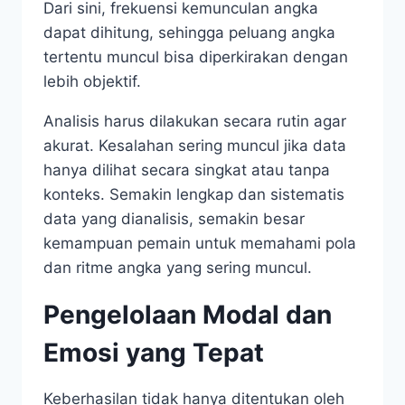
Dari sini, frekuensi kemunculan angka
dapat dihitung, sehingga peluang angka
tertentu muncul bisa diperkirakan dengan
lebih objektif.
Analisis harus dilakukan secara rutin agar
akurat. Kesalahan sering muncul jika data
hanya dilihat secara singkat atau tanpa
konteks. Semakin lengkap dan sistematis
data yang dianalisis, semakin besar
kemampuan pemain untuk memahami pola
dan ritme angka yang sering muncul.
Pengelolaan Modal dan
Emosi yang Tepat
Keberhasilan tidak hanya ditentukan oleh