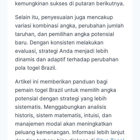
kemungkinan sukses di putaran berikutnya.
Selain itu, penyesuaian juga mencakup
variasi kombinasi angka, perubahan jumlah
taruhan, dan pemilihan angka potensial
baru. Dengan konsisten melakukan
evaluasi, strategi Anda menjadi lebih
dinamis dan adaptif terhadap perubahan
pola togel Brazil.
Artikel ini memberikan panduan bagi
pemain togel Brazil untuk memilih angka
potensial dengan strategi yang lebih
sistematis. Menggabungkan analisis
historis, sistem matematis, intuisi, dan
manajemen modal akan meningkatkan
peluang kemenangan. Informasi lebih lanjut