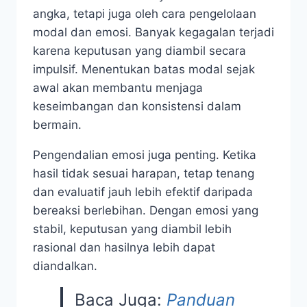
angka, tetapi juga oleh cara pengelolaan
modal dan emosi. Banyak kegagalan terjadi
karena keputusan yang diambil secara
impulsif. Menentukan batas modal sejak
awal akan membantu menjaga
keseimbangan dan konsistensi dalam
bermain.
Pengendalian emosi juga penting. Ketika
hasil tidak sesuai harapan, tetap tenang
dan evaluatif jauh lebih efektif daripada
bereaksi berlebihan. Dengan emosi yang
stabil, keputusan yang diambil lebih
rasional dan hasilnya lebih dapat
diandalkan.
Baca Juga:
Panduan