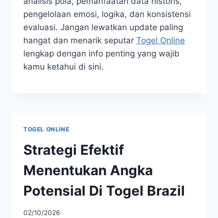
analisis pola, pemanfaatan data historis,
pengelolaan emosi, logika, dan konsistensi
evaluasi. Jangan lewatkan update paling
hangat dan menarik seputar
Togel Online
lengkap dengan info penting yang wajib
kamu ketahui di sini.
TOGEL ONLINE
Strategi Efektif
Menentukan Angka
Potensial Di Togel Brazil
02/10/2026