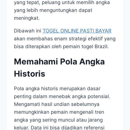
yang tepat, peluang untuk memilih angka
yang lebih menguntungkan dapat
meningkat.
Dibawah ini
TOGEL ONLINE PASTI BAYAR
akan membahas enam strategi efektif yang
bisa diterapkan oleh pemain togel Brazil.
Memahami Pola Angka
Historis
Pola angka historis merupakan dasar
penting dalam menebak angka potensial.
Mengamati hasil undian sebelumnya
memungkinkan pemain mengenali tren
angka yang sering muncul atau jarang
keluar. Data ini bisa dijadikan referensi