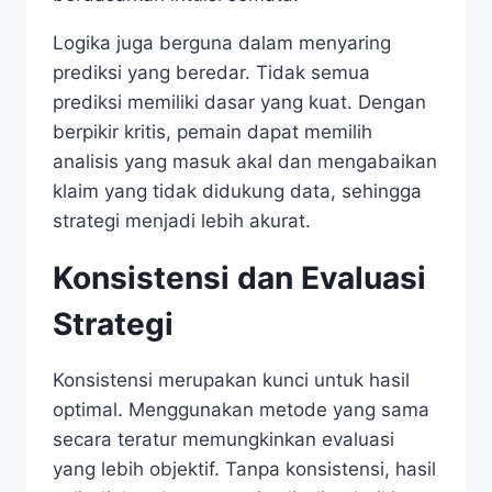
Logika juga berguna dalam menyaring
prediksi yang beredar. Tidak semua
prediksi memiliki dasar yang kuat. Dengan
berpikir kritis, pemain dapat memilih
analisis yang masuk akal dan mengabaikan
klaim yang tidak didukung data, sehingga
strategi menjadi lebih akurat.
Konsistensi dan Evaluasi
Strategi
Konsistensi merupakan kunci untuk hasil
optimal. Menggunakan metode yang sama
secara teratur memungkinkan evaluasi
yang lebih objektif. Tanpa konsistensi, hasil