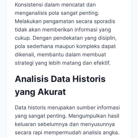
Konsistensi dalam mencatat dan
menganalisis pola sangat penting.
Melakukan pengamatan secara sporadis
tidak akan memberikan informasi yang
cukup. Dengan pendekatan yang disiplin,
pola sederhana maupun kompleks dapat
dikenali, membantu dalam membuat
strategi yang lebih matang dan efektif.
Analisis Data Historis
yang Akurat
Data historis merupakan sumber informasi
yang sangat penting. Mengumpulkan hasil
keluaran sebelumnya dan menyusunnya
secara rapi mempermudah analisis angka.