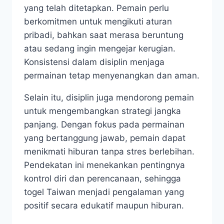
yang telah ditetapkan. Pemain perlu
berkomitmen untuk mengikuti aturan
pribadi, bahkan saat merasa beruntung
atau sedang ingin mengejar kerugian.
Konsistensi dalam disiplin menjaga
permainan tetap menyenangkan dan aman.
Selain itu, disiplin juga mendorong pemain
untuk mengembangkan strategi jangka
panjang. Dengan fokus pada permainan
yang bertanggung jawab, pemain dapat
menikmati hiburan tanpa stres berlebihan.
Pendekatan ini menekankan pentingnya
kontrol diri dan perencanaan, sehingga
togel Taiwan menjadi pengalaman yang
positif secara edukatif maupun hiburan.