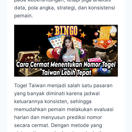
data, pola angka, strategi, dan konsistensi
pemain.
Togel Taiwan menjadi salah satu pasaran
yang banyak diminati karena jadwal
keluarannya konsisten, sehingga
memudahkan pemain melakukan evaluasi
harian dan menyusun prediksi nomor
secara cermat. Dengan metode yang