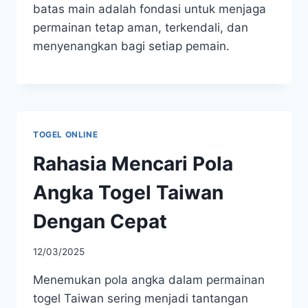
batas main adalah fondasi untuk menjaga
permainan tetap aman, terkendali, dan
menyenangkan bagi setiap pemain.
TOGEL ONLINE
Rahasia Mencari Pola
Angka Togel Taiwan
Dengan Cepat
12/03/2025
Menemukan pola angka dalam permainan
togel Taiwan sering menjadi tantangan