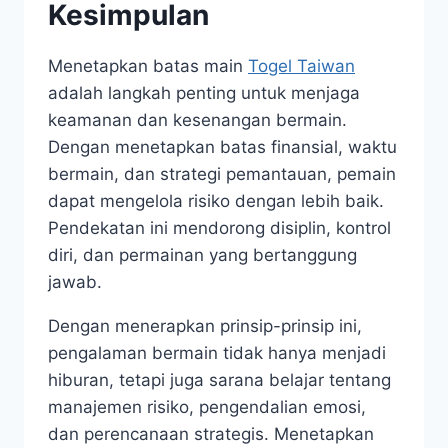
Kesimpulan
Menetapkan batas main
Togel Taiwan
adalah langkah penting untuk menjaga
keamanan dan kesenangan bermain.
Dengan menetapkan batas finansial, waktu
bermain, dan strategi pemantauan, pemain
dapat mengelola risiko dengan lebih baik.
Pendekatan ini mendorong disiplin, kontrol
diri, dan permainan yang bertanggung
jawab.
Dengan menerapkan prinsip-prinsip ini,
pengalaman bermain tidak hanya menjadi
hiburan, tetapi juga sarana belajar tentang
manajemen risiko, pengendalian emosi,
dan perencanaan strategis. Menetapkan