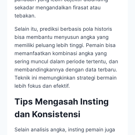
sekadar mengandalkan firasat atau
tebakan.
Selain itu, prediksi berbasis pola historis
bisa membantu menyusun angka yang
memiliki peluang lebih tinggi. Pemain bisa
memanfaatkan kombinasi angka yang
sering muncul dalam periode tertentu, dan
membandingkannya dengan data terbaru.
Teknik ini memungkinkan strategi bermain
lebih fokus dan efektif.
Tips Mengasah Insting
dan Konsistensi
Selain analisis angka, insting pemain juga