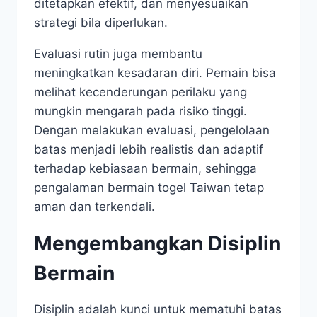
ditetapkan efektif, dan menyesuaikan
strategi bila diperlukan.
Evaluasi rutin juga membantu
meningkatkan kesadaran diri. Pemain bisa
melihat kecenderungan perilaku yang
mungkin mengarah pada risiko tinggi.
Dengan melakukan evaluasi, pengelolaan
batas menjadi lebih realistis dan adaptif
terhadap kebiasaan bermain, sehingga
pengalaman bermain togel Taiwan tetap
aman dan terkendali.
Mengembangkan Disiplin
Bermain
Disiplin adalah kunci untuk mematuhi batas