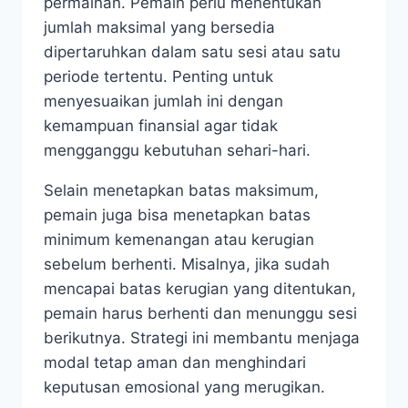
permainan. Pemain perlu menentukan
jumlah maksimal yang bersedia
dipertaruhkan dalam satu sesi atau satu
periode tertentu. Penting untuk
menyesuaikan jumlah ini dengan
kemampuan finansial agar tidak
mengganggu kebutuhan sehari-hari.
Selain menetapkan batas maksimum,
pemain juga bisa menetapkan batas
minimum kemenangan atau kerugian
sebelum berhenti. Misalnya, jika sudah
mencapai batas kerugian yang ditentukan,
pemain harus berhenti dan menunggu sesi
berikutnya. Strategi ini membantu menjaga
modal tetap aman dan menghindari
keputusan emosional yang merugikan.