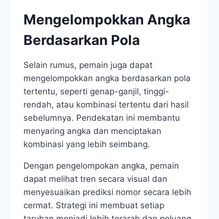
Mengelompokkan Angka
Berdasarkan Pola
Selain rumus, pemain juga dapat
mengelompokkan angka berdasarkan pola
tertentu, seperti genap-ganjil, tinggi-
rendah, atau kombinasi tertentu dari hasil
sebelumnya. Pendekatan ini membantu
menyaring angka dan menciptakan
kombinasi yang lebih seimbang.
Dengan pengelompokan angka, pemain
dapat melihat tren secara visual dan
menyesuaikan prediksi nomor secara lebih
cermat. Strategi ini membuat setiap
taruhan menjadi lebih terarah dan peluang