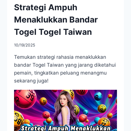
Strategi Ampuh
Menaklukkan Bandar
Togel Togel Taiwan
10/19/2025
Temukan strategi rahasia menaklukkan
bandar Togel Taiwan yang jarang diketahui
pemain, tingkatkan peluang menangmu
sekarang juga!