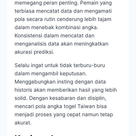
memegang peran penting. Pemain yang
terbiasa mencatat data dan mengamati
pola secara rutin cenderung lebih tajam
dalam menebak kombinasi angka.
Konsistensi dalam mencatat dan
menganalisis data akan meningkatkan
akurasi prediksi.
Selalu ingat untuk tidak terburu-buru
dalam mengambil keputusan.
Menggabungkan insting dengan data
historis akan memberikan hasil yang lebih
solid. Dengan kesabaran dan disiplin,
mencari pola angka togel Taiwan bisa
menjadi proses yang cepat namun tetap
akurat.