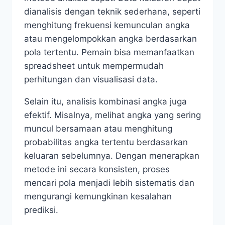
dianalisis dengan teknik sederhana, seperti
menghitung frekuensi kemunculan angka
atau mengelompokkan angka berdasarkan
pola tertentu. Pemain bisa memanfaatkan
spreadsheet untuk mempermudah
perhitungan dan visualisasi data.
Selain itu, analisis kombinasi angka juga
efektif. Misalnya, melihat angka yang sering
muncul bersamaan atau menghitung
probabilitas angka tertentu berdasarkan
keluaran sebelumnya. Dengan menerapkan
metode ini secara konsisten, proses
mencari pola menjadi lebih sistematis dan
mengurangi kemungkinan kesalahan
prediksi.