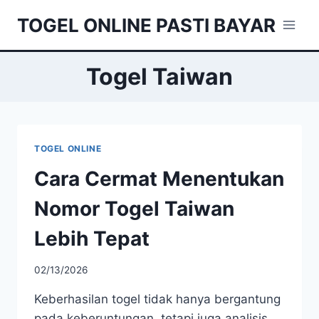
Skip
TOGEL ONLINE PASTI BAYAR
to
content
Togel Taiwan
TOGEL ONLINE
Cara Cermat Menentukan
Nomor Togel Taiwan
Lebih Tepat
02/13/2026
Keberhasilan togel tidak hanya bergantung
pada keberuntungan, tetapi juga analisis